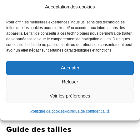
Acceptation des cookies
QUANTITÉ
TAILLE
DE
XS
S
M
L
XL
2XL
Pour offrir les meilleures expériences, nous utilisons des technologies
CEINTURE
telles que les cookies pour stocker et/ou accéder aux informations des
appareils. Le fait de consentir à ces technologies nous permettra de traiter
SBD
des données telles que le comportement de navigation ou les ID uniques
sur ce site. Le fait de ne pas consentir ou de retirer son consentement peut
-
-
+
AJOUTER AU PANIER
avoir un effet négatif sur certaines caractéristiques et fonctions.
10
MM
Accepter
DÉLAI D'EXPÉDITION
-
Les commandes effectuées avant 12h sont expédiées le jour même,
Refuser
RESOLVE
hors week-ends, jours fériés et périodes de forte affluence.
Voir les préférences
SBDAYS
En raison des SBDays, les délais d’expédition peuvent aller jusqu’à 3
Politique de cookies
Politique de confidentialité
semaines.
Guide des tailles