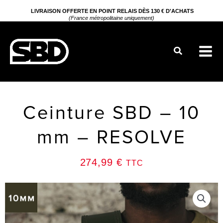
Aller
LIVRAISON OFFERTE EN POINT RELAIS DÈS 130 € D'ACHATS
(France métropolitaine uniquement)
au
contenu
Rechercher
Ceinture SBD – 10
mm – RESOLVE
274,99
€
TTC