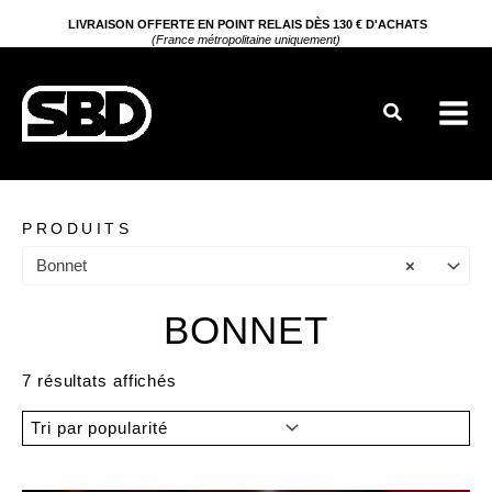
Aller
LIVRAISON OFFERTE EN POINT RELAIS DÈS 130 € D'ACHATS
(France métropolitaine uniquement)
au
contenu
Rechercher
PRODUITS
Bonnet
×
BONNET
Trié
7 résultats affichés
par
popularité