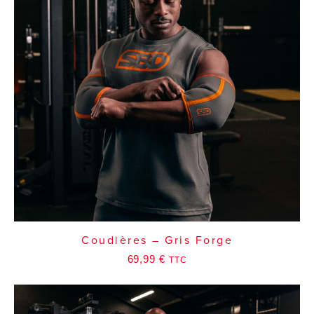
Coudières – Gris Forge
69,99
€
TTC