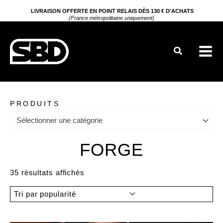
Aller
LIVRAISON OFFERTE EN POINT RELAIS DÈS 130 € D'ACHATS
(France métropolitaine uniquement)
au
contenu
Rechercher
PRODUITS
Sélectionner une catégorie
FORGE
Trié
35 résultats affichés
par
popularité