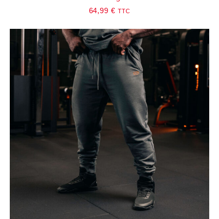
64,99
€
TTC