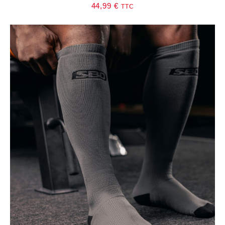
44,99
€
TTC