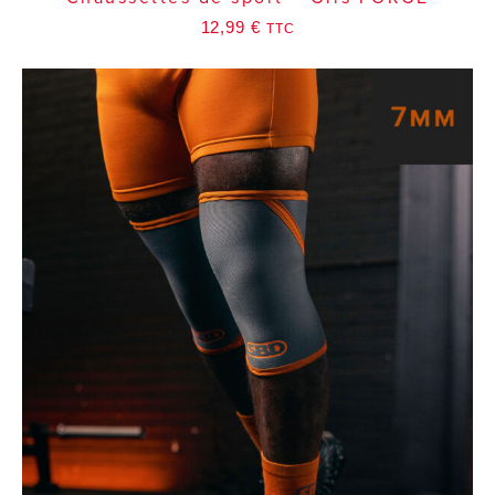
12,99
€
TTC