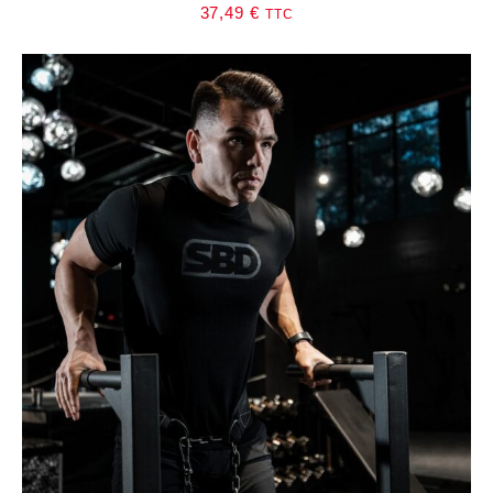
37,49
€
TTC