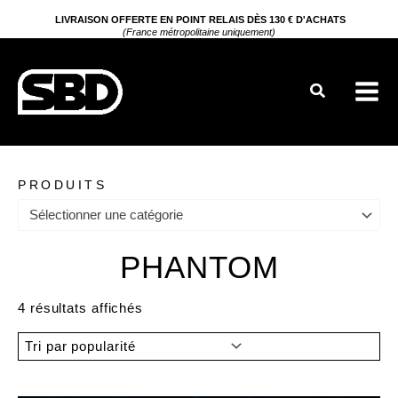
Aller
LIVRAISON OFFERTE EN POINT RELAIS DÈS 130 € D'ACHATS
(France métropolitaine uniquement)
au
contenu
Rechercher
PRODUITS
Sélectionner une catégorie
PHANTOM
Trié
4 résultats affichés
par
popularité