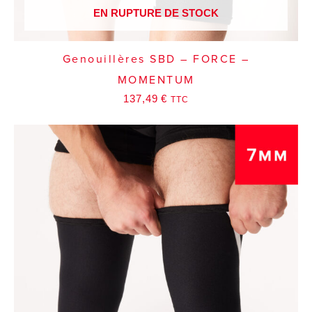
EN RUPTURE DE STOCK
Genouillères SBD – FORCE –
MOMENTUM
137,49
€
TTC