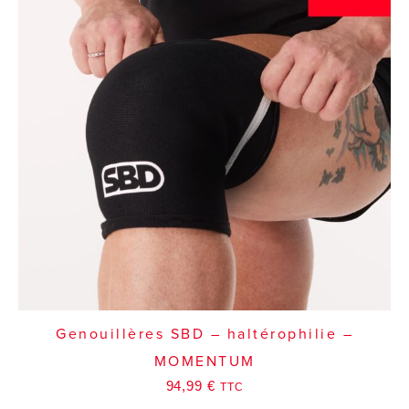
Genouillères SBD – haltérophilie –
MOMENTUM
94,99
€
TTC