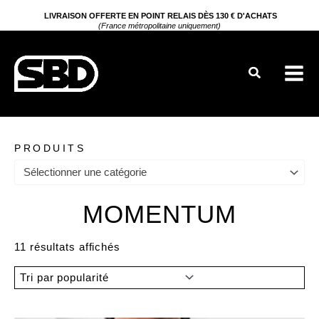
Aller
LIVRAISON OFFERTE EN POINT RELAIS DÈS 130 € D'ACHATS
(France métropolitaine uniquement)
au
contenu
Rechercher
PRODUITS
Sélectionner une catégorie
MOMENTUM
Trié
11 résultats affichés
par
popularité