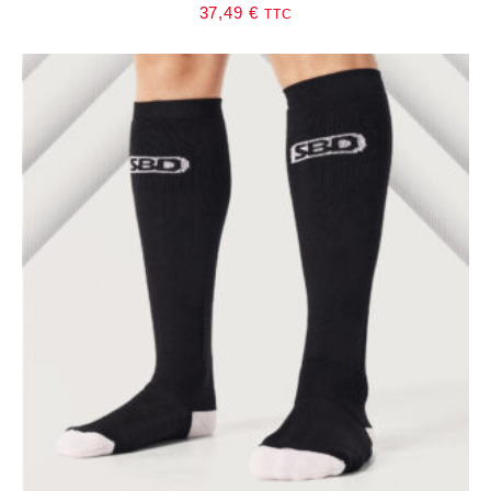
37,49
€
TTC