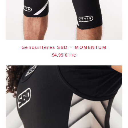
Genouillères SBD – MOMENTUM
94,99
€
TTC