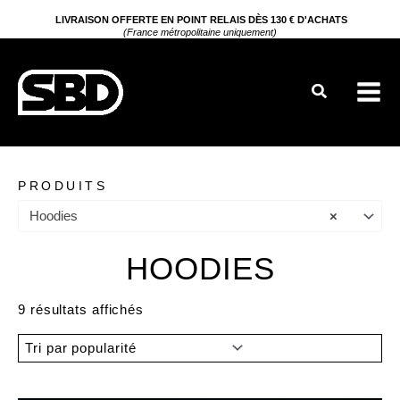
Aller
LIVRAISON OFFERTE EN POINT RELAIS DÈS 130 € D'ACHATS
(France métropolitaine uniquement)
au
contenu
Rechercher
PRODUITS
Hoodies
×
HOODIES
Trié
9 résultats affichés
par
popularité