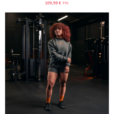
109,99
€
TTC