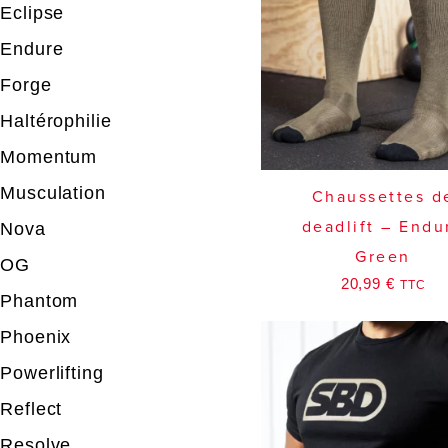
Eclipse
Endure
Forge
Haltérophilie
Momentum
Musculation
Chaussettes d
Nova
deadlift – Endu
Green
OG
20,99
€
TTC
Phantom
Phoenix
Powerlifting
Reflect
Resolve