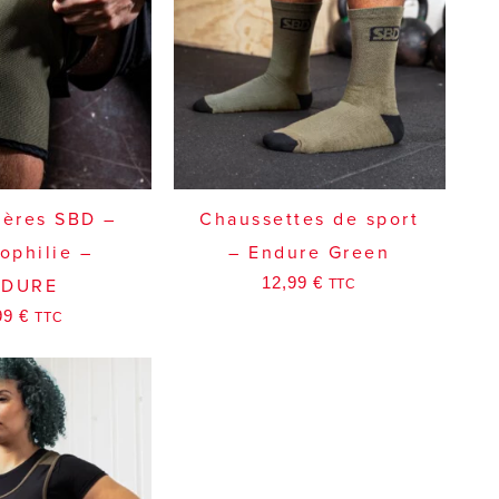
lères SBD –
Chaussettes de sport
rophilie –
– Endure Green
12,99
€
TTC
NDURE
99
€
TTC