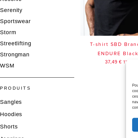
Serenity
Sportswear
Storm
Streetlifting
T-shirt SBD Bran
ENDURE Blac
Strongman
37,49
€
TTC
WSM
Pou
PRODUITS
coo
ces
Sangles
nav
con
Hoodies
Shorts