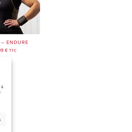
t – ENDURE
99
€
TTC
r à
e
s