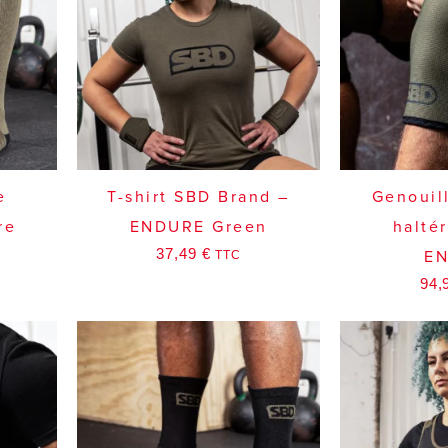
e
T-shirt SBD Brand –
Genouil
re
ENDURE Green
halté
37,49
€
TTC
E
94,