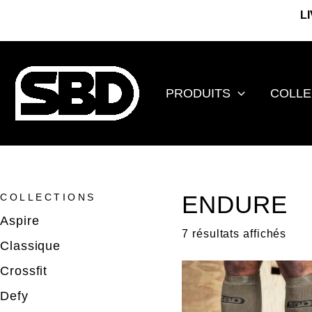
Aller
L
au
contenu
PRODUITS
COLLE
ENDURE
COLLECTIONS
Aspire
Trié
7 résultats affichés
par
Classique
popu
Crossfit
Defy