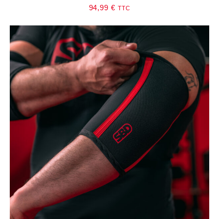
94,99
€
TTC