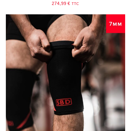
274,99
€
TTC