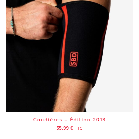
Coudières – Édition 2013
55,99
€
TTC