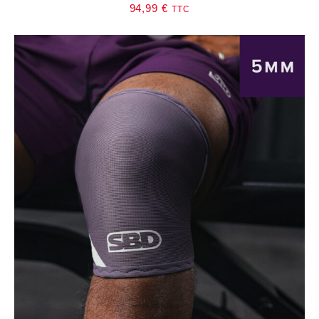
94,99
€
TTC