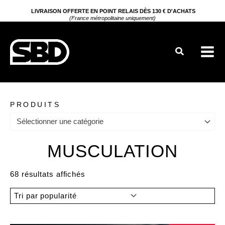
Aller
LIVRAISON OFFERTE EN POINT RELAIS DÈS 130 € D'ACHATS
(France métropolitaine uniquement)
au
contenu
Rechercher
PRODUITS
Sélectionner une catégorie
MUSCULATION
Trié
68 résultats affichés
par
popularité