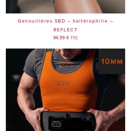
Genouillères SBD – haltérophilie –
REFLECT
94,99
€
TTC