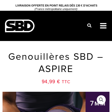
Aller
LIVRAISON OFFERTE EN POINT RELAIS DÈS 130 € D'ACHATS
(France métropolitaine uniquement)
au
contenu
Rechercher
Genouillères SBD –
ASPIRE
94,99
€
TTC