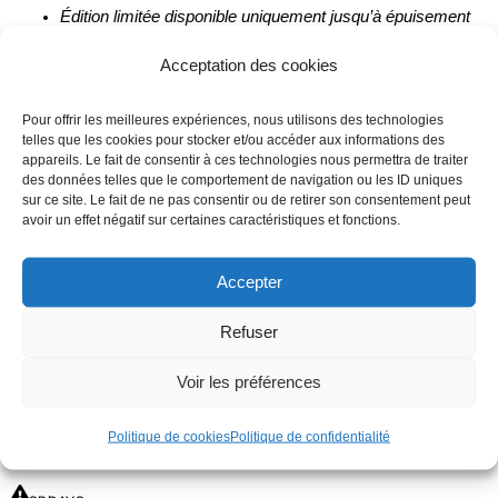
Édition limitée disponible uniquement jusqu’à épuisement
des stocks
Acceptation des cookies
Pour offrir les meilleures expériences, nous utilisons des technologies
QUANTITÉ
TAILLE
telles que les cookies pour stocker et/ou accéder aux informations des
appareils. Le fait de consentir à ces technologies nous permettra de traiter
DE
XS
S
M
L
XL
2XL
3XL
des données telles que le comportement de navigation ou les ID uniques
GENOUILLÈRES
sur ce site. Le fait de ne pas consentir ou de retirer son consentement peut
avoir un effet négatif sur certaines caractéristiques et fonctions.
4XL
5XL
SBD
-
Accepter
ASPIRE
-
+
AJOUTER AU PANIER
Refuser
Voir les préférences
DÉLAI D'EXPÉDITION
Les commandes effectuées avant 12h sont expédiées le jour même,
Politique de cookies
Politique de confidentialité
hors week-ends, jours fériés et périodes de forte affluence.