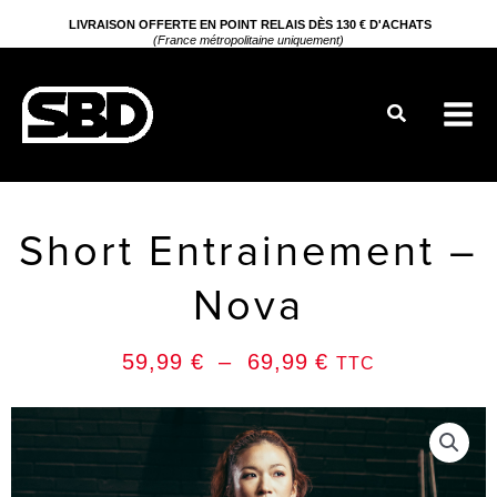
Aller
LIVRAISON OFFERTE EN POINT RELAIS DÈS 130 € D'ACHATS
(France métropolitaine uniquement)
au
contenu
Rechercher
Short Entrainement –
Nova
Plage
59,99
€
–
69,99
€
TTC
de
prix :
59,99 €
à