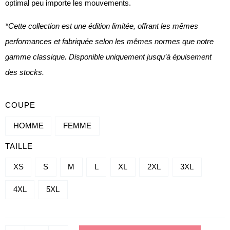
optimal peu importe les mouvements.
*Cette collection est une édition limitée, offrant les mêmes
performances et fabriquée selon les mêmes normes que notre
gamme classique. Disponible uniquement jusqu’à épuisement
des stocks.
QUANTITÉ
COUPE
DE
HOMME
FEMME
SHORT
TAILLE
ENTRAINEMENT
-
XS
S
M
L
XL
2XL
3XL
NOVA
4XL
5XL