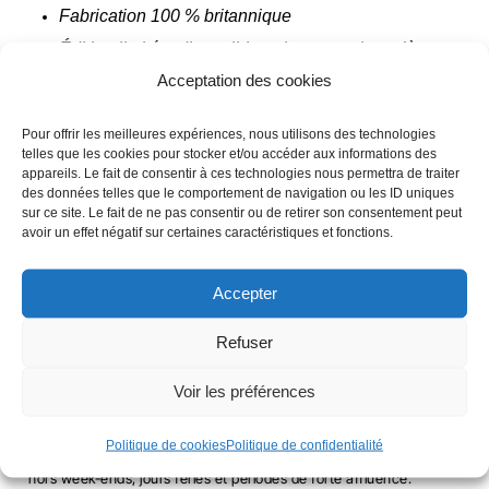
Fabrication 100 % britannique
Édition limitée, disponible uniquement jusqu’à
Acceptation des cookies
épuisement des stocks
Pour offrir les meilleures expériences, nous utilisons des technologies
telles que les cookies pour stocker et/ou accéder aux informations des
QUANTITÉ
TAILLE
appareils. Le fait de consentir à ces technologies nous permettra de traiter
DE
des données telles que le comportement de navigation ou les ID uniques
2XS
XS
S
M
L
XL
2XL
sur ce site. Le fait de ne pas consentir ou de retirer son consentement peut
GENOUILLÈRES
avoir un effet négatif sur certaines caractéristiques et fonctions.
3XL
4XL
5XL
SBD
-
Accepter
HALTÉROPHILIE
Refuser
-
+
AJOUTER AU PANIER
-
NOVA
Voir les préférences
DÉLAI D'EXPÉDITION
Politique de cookies
Politique de confidentialité
Les commandes effectuées avant 12h sont expédiées le jour même,
hors week-ends, jours fériés et périodes de forte affluence.