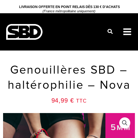
Aller
LIVRAISON OFFERTE EN POINT RELAIS DÈS 130 € D'ACHATS
(France métropolitaine uniquement)
au
contenu
Rechercher
Genouillères SBD –
haltérophilie – Nova
94,99
€
TTC