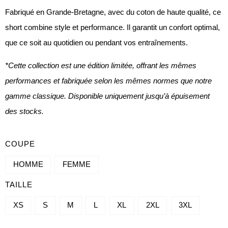
Fabriqué en Grande-Bretagne, avec du coton de haute qualité, ce
short combine style et performance. Il garantit un confort optimal,
que ce soit au quotidien ou pendant vos entraînements.
*Cette collection est une édition limitée, offrant les mêmes
performances et fabriquée selon les mêmes normes que notre
gamme classique. Disponible uniquement jusqu’à épuisement
des stocks.
QUANTITÉ
COUPE
DE
HOMME
FEMME
SHORT
TAILLE
-
GRIS
XS
S
M
L
XL
2XL
3XL
FORGE