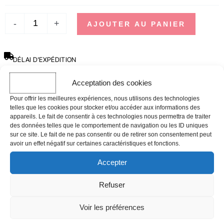
-
+
AJOUTER AU PANIER
DÉLAI D'EXPÉDITION
Les commandes effectuées avant 12h sont expédiées le jour même,
hors week-ends, jours fériés et périodes de forte affluence.
Acceptation des cookies
Pour offrir les meilleures expériences, nous utilisons des technologies
Guide des tailles
telles que les cookies pour stocker et/ou accéder aux informations des
appareils. Le fait de consentir à ces technologies nous permettra de traiter
des données telles que le comportement de navigation ou les ID uniques
sur ce site. Le fait de ne pas consentir ou de retirer son consentement peut
avoir un effet négatif sur certaines caractéristiques et fonctions.
Accepter
Refuser
Quelle taille devrais-je choisir ?
Voir les préférences
Si l’une de vos mesures se situe entre deux tailles,