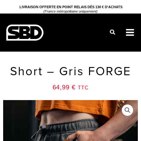
Aller
LIVRAISON OFFERTE EN POINT RELAIS DÈS 130 € D'ACHATS
(France métropolitaine uniquement)
au
contenu
Rechercher
Short – Gris FORGE
64,99
€
TTC