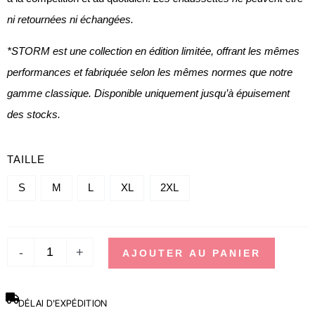
ni retournées ni échangées.
*STORM est une collection en édition limitée, offrant les mêmes
performances et fabriquée selon les mêmes normes que notre
gamme classique. Disponible uniquement jusqu’à épuisement
des stocks.
QUANTITÉ
TAILLE
DE
S
M
L
XL
2XL
CHAUSSETTES
DE
SPORT
-
+
AJOUTER AU PANIER
-
STORM
DÉLAI D'EXPÉDITION
NAVY