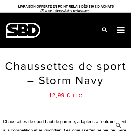
Aller
LIVRAISON OFFERTE EN POINT RELAIS DÈS 130 € D'ACHATS
(France métropolitaine uniquement)
au
contenu
Rechercher
Chaussettes de sport
– Storm Navy
12,99
€
TTC
Chaussettes de sport haut de gamme, adaptées à l’entraînement,
à la compétition et au quotidien.
Les chaussettes ne peuvent être