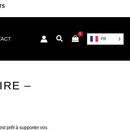
TS
Rechercher
TACT
FR
IRE –
st prêt à supporter vos