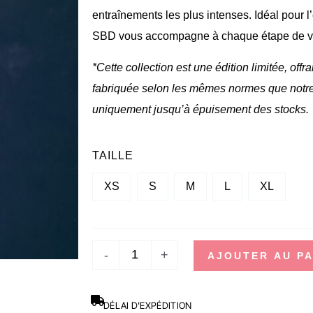
entraînements les plus intenses. Idéal pour l
SBD vous accompagne à chaque étape de v
*Cette collection est une édition limitée, of
fabriquée selon les mêmes normes que notr
uniquement jusqu’à épuisement des stocks.
QUANTITÉ
TAILLE
DE
XS
S
M
L
XL
CROP
TOP
ASPIRE
-
+
AJOUTER AU PA
-
LAVENDER
DÉLAI D'EXPÉDITION