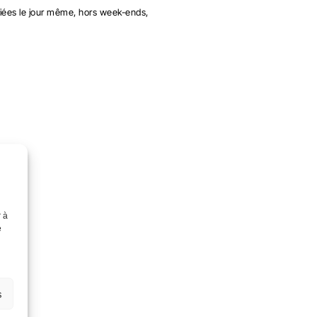
ées le jour même, hors week-ends,
r à
e
s