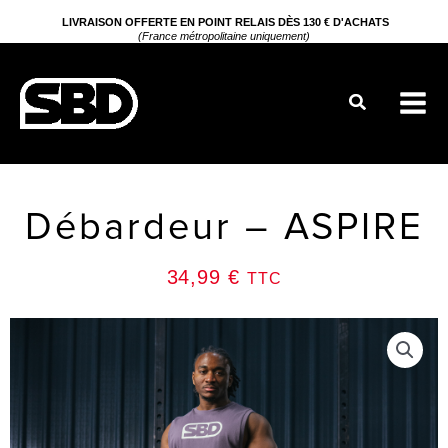
Aller
LIVRAISON OFFERTE EN POINT RELAIS DÈS 130 € D'ACHATS
(France métropolitaine uniquement)
au
contenu
Rechercher
Débardeur – ASPIRE
34,99
€
TTC