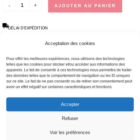
-
+
AJOUTER AU PANIER
DÉLAI D'EXPÉDITION
Les commandes effectuées avant 12h sont expédiées le jour même,
hors week-ends, jours fériés et périodes de forte affluence.
Acceptation des cookies
SBDAYS
Pour offrir les meilleures expériences, nous utilisons des technologies
En raison des SBDays, les délais d’expédition peuvent aller jusqu’à 3
telles que les cookies pour stocker et/ou accéder aux informations des
semaines.
appareils. Le fait de consentir à ces technologies nous permettra de traiter
des données telles que le comportement de navigation ou les ID uniques
sur ce site. Le fait de ne pas consentir ou de retirer son consentement peut
Guide des tailles
avoir un effet négatif sur certaines caractéristiques et fonctions.
TAILLE
HOMME
FEMME
Accepter
TOUR DE POITRINE
TOUR DE POITRINE
Refuser
(CM)
(CM)
Voir les préférences
XS
90 - 96
80 - 84