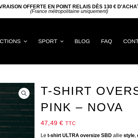
IVRAISON OFFERTE EN POINT RELAIS DÈS 130 € D'ACHA
(France métropolitaine uniquement)
CTIONS
SPORT
BLOG
FAQ
CON
T-SHIRT OVER
PINK – NOVA
47,49
€
TTC
Le
t-shirt ULTRA oversize SBD
allie
style
,