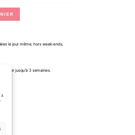
NIER
ées le jour même, hors week-ends,
ent aller jusqu’à 3 semaines.
r à
e
s