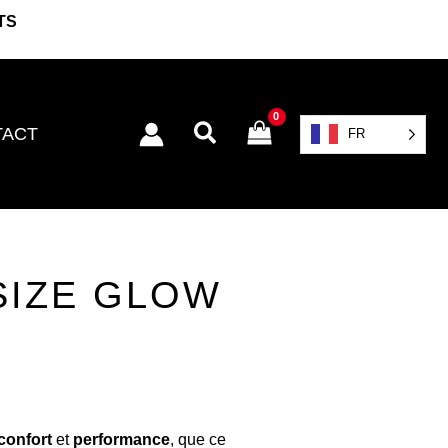
TS
Rechercher
TACT
FR
SIZE GLOW
confort
et
performance
, que ce