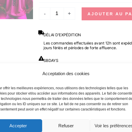
OVERSIZE
-
+
AJOUTER AU PA
GLOW
PINK
-
DÉLAI D'EXPÉDITION
NOVA
Les commandes effectuées avant 12h sont expédi
jours fériés et périodes de forte affluence.
SBDAYS
En raison des SBDays, les délais d’expédition peuv
Acceptation des cookies
r offrir les meilleures expériences, nous utilisons des technologies telles que les
kies pour stocker et/ou accéder aux informations des appareils. Le fait de consenti
 technologies nous permettra de traiter des données telles que le comportement d
igation ou les ID uniques sur ce site. Le fait de ne pas consentir ou de retirer son
sentement peut avoir un effet négatif sur certaines caractéristiques et fonctions.
Accepter
Refuser
Voir les préférence