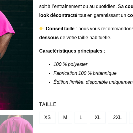
soit à l’entraînement ou au quotidien. Sa
cou
look décontracté
tout en garantissant un
co
Conseil taille :
nous vous recommandon
dessous
de votre taille habituelle.
Caractéristiques principales :
100 % polyester
Fabrication 100 % britannique
Édition limitée, disponible uniqueme
QUANTITÉ
TAILLE
DE
XS
M
L
XL
2XL
T-
SHIRT