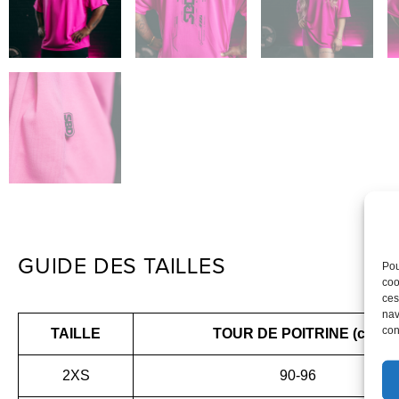
GUIDE DES TAILLES
Pou
coo
ces
nav
con
TAILLE
TOUR DE POITRINE (cm)
2XS
90-96