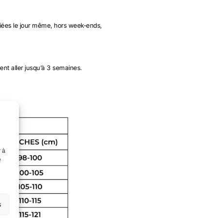
ées le jour même, hors week-ends,
ent aller jusqu’à 3 semaines.
r à
e
s