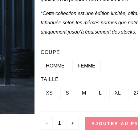
*Cette collection est une édition limitée, of
fabriquée selon les mêmes normes que notr
uniquement jusqu’à épuisement des stocks.
QUANTITÉ
COUPE
DE
HOMME
FEMME
SHORT
-
TAILLE
ASPIRE
XS
S
M
L
XL
2
-
+
AJOUTER AU PA