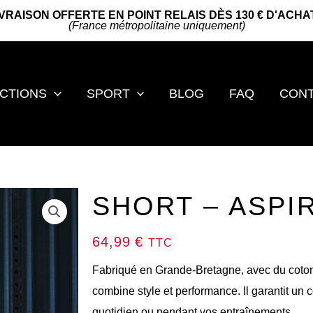
IVRAISON OFFERTE EN POINT RELAIS DÈS 130 € D'ACHA
(France métropolitaine uniquement)
CTIONS
SPORT
BLOG
FAQ
CON
SHORT – ASPI
64,99
€
TTC
Fabriqué en Grande-Bretagne, avec du coton 
combine style et performance. Il garantit un c
quotidien ou pendant vos entraînements.