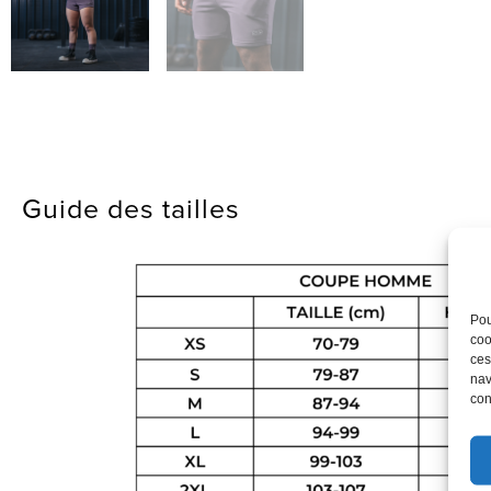
Guide des tailles
Pou
coo
ces
nav
con