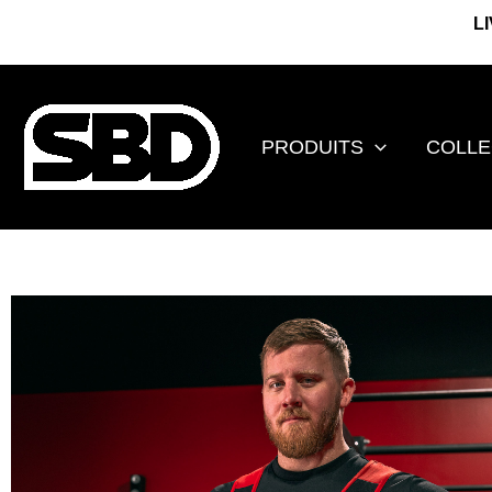
Aller
L
au
contenu
PRODUITS
COLLE