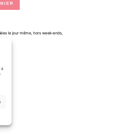
NIER
ées le jour même, hors week-ends,
r à
e
s