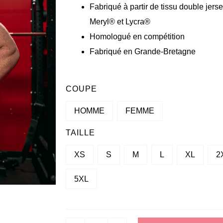
Fabriqué à partir de tissu double jers
Meryl® et Lycra®
Homologué en compétition
Fabriqué en Grande-Bretagne
QUANTITÉ
COUPE
DE
HOMME
FEMME
SINGLET
TAILLE
XS
S
M
L
XL
2
5XL