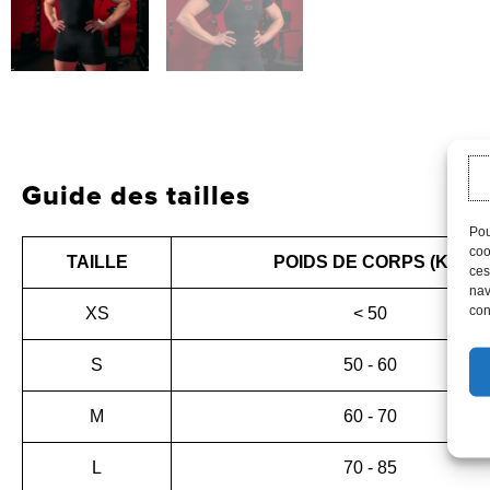
Guide des tailles
Pou
coo
TAILLE
POIDS DE CORPS (KG)
ces
nav
con
XS
< 50
S
50 - 60
M
60 - 70
L
70 - 85