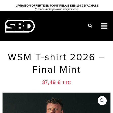
Aller
LIVRAISON OFFERTE EN POINT RELAIS DÈS 130 € D'ACHATS
(France métropolitaine uniquement)
au
contenu
Rechercher
WSM T-shirt 2026 –
Final Mint
37,49
€
TTC