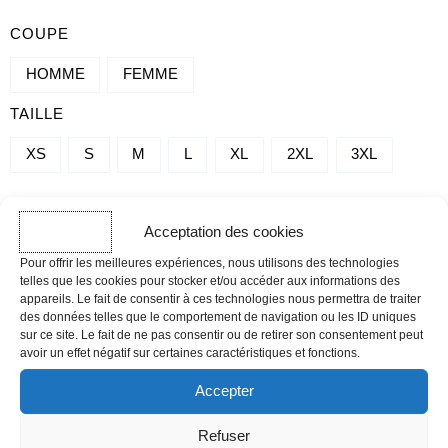
QUANTITÉ
COUPE
DE
HOMME
FEMME
WSM
TAILLE
T-
SHIRT
XS
S
M
L
XL
2XL
3XL
2026
-
Acceptation des cookies
-
+
FINAL
AJOUTER AU PANIER
Pour offrir les meilleures expériences, nous utilisons des technologies
MINT
telles que les cookies pour stocker et/ou accéder aux informations des
appareils. Le fait de consentir à ces technologies nous permettra de traiter
DÉLAI D'EXPÉDITION
des données telles que le comportement de navigation ou les ID uniques
sur ce site. Le fait de ne pas consentir ou de retirer son consentement peut
Les commandes effectuées avant 12h sont expédiées le jour même,
avoir un effet négatif sur certaines caractéristiques et fonctions.
hors week-ends, jours fériés et périodes de forte affluence.
Accepter
GUIDE DES TAILLES
Refuser